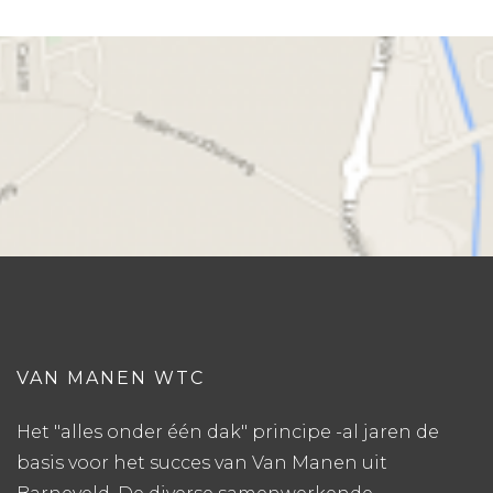
VAN MANEN WTC
Het "alles onder één dak" principe -al jaren de
basis voor het succes van Van Manen uit