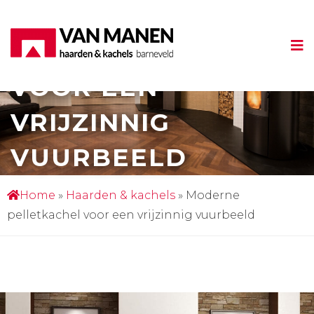
MODERNE
PELLETKACHEL
VOOR EEN
VRIJZINNIG
VUURBEELD
Home
»
Haarden & kachels
»
Moderne
pelletkachel voor een vrijzinnig vuurbeeld