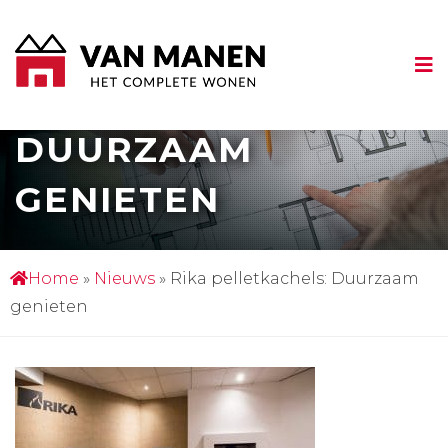
RIKA
PELLETKACHELS:
DUURZAAM
GENIETEN
Home
»
Nieuws
»
Rika pelletkachels: Duurzaam
genieten