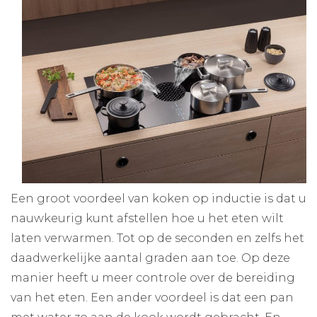
Een groot voordeel van koken op inductie is dat u
nauwkeurig kunt afstellen hoe u het eten wilt
laten verwarmen. Tot op de seconden en zelfs het
daadwerkelijke aantal graden aan toe. Op deze
manier heeft u meer controle over de bereiding
van het eten. Een ander voordeel is dat een pan