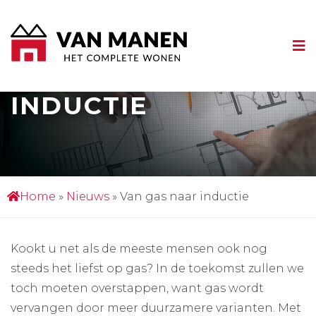
VAN GAS NAAR
INDUCTIE
Home
»
Nieuws
»
Van gas naar inductie
Kookt u net als de meeste mensen ook nog
steeds het liefst op gas? In de toekomst zullen we
toch moeten overstappen, want gas wordt
vervangen door meer duurzamere varianten. Met