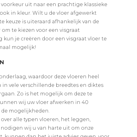
w voorkeur uit naar een prachtige klassieke
ok in kleur. Wilt u de vloer afgewerkt
e keuze is uiteraard afhankelijk van de
r om te kiezen voor een visgraat
 kun je creëren door een visgraat vloer te
emaal mogelijk!
EN
onderlaag, waardoor deze vloeren heel
 in vele verschillende breedtes en diktes
rgaan. Zo is het mogelijk om deze te
 kunnen wij uw vloer afwerken in 40
ot de mogelijkheden.
over alle typen vloeren, het leggen,
nodigen wij u van harte uit om onze
st, kunnen dan het juiste advies geven, voor