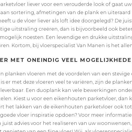
t parketvloer liever voor een verouderde look of gaat u
 aan sortering, afmetingen van de plank en uiteraard o
 u de vloer liever als loft idee doorgelegd? De juist
tige uitstraling creëren, dan is bijvoorbeeld ook bete
mogelijk noesten. Een levendige en drukke uitstraling
ren. Kortom, bij vloerspecialist Van Manen is het all
ER MET ONEINDIG VEEL MOGELIJKHED
n planken vloeren met de voordelen van een stevige 
er met deze vloeren veel te variëren, zijn de planken
en leverbaar. Een duoplank kan vele bewerkingen onde
stelen. Kiest u voor een eikenhouten parketvloer, dan
oort het lakken van de eikenhouten parketvloer ook t
t goede vloer inspiratie opdoen? Voor meer informatie 
uist advies voor het realiseren van uw woonwensen, 
genieten van een fijne vloer! Wij, als vloerenspeciali