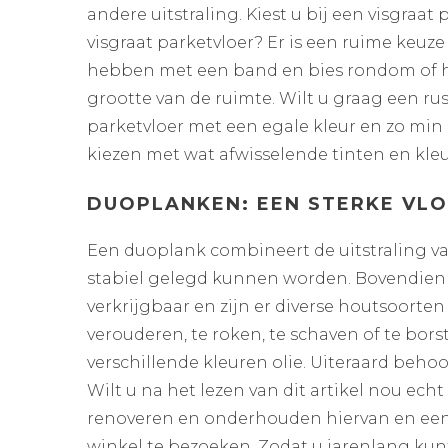
andere uitstraling. Kiest u bij een visgraa
visgraat parketvloer? Er is een ruime keuze
hebben met een band en bies rondom of heeft
grootte van de ruimte. Wilt u graag een rus
parketvloer met een egale kleur en zo min 
kiezen met wat afwisselende tinten en kleu
DUOPLANKEN: EEN STERKE VLO
Een duoplank combineert de uitstraling va
stabiel gelegd kunnen worden. Bovendien is 
verkrijgbaar en zijn er diverse houtsoort
verouderen, te roken, te schaven of te bor
verschillende kleuren olie. Uiteraard beh
Wilt u na het lezen van dit artikel nou ech
renoveren en onderhouden hiervan en een j
winkel te bezoeken. Zodat u jarenlang kunt 