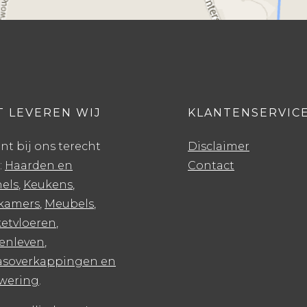
 LEVEREN WIJ
KLANTENSERVIC
nt bij ons terecht
Disclaimer
:
Haarden en
Contact
els
,
Keukens
,
kamers
,
Meubels
,
etvloeren
,
tenleven
,
rasoverkappingen en
wering
.