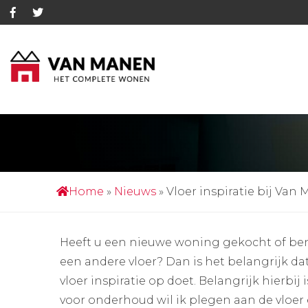
VLOER INSPI
Home
»
Nieuws
»
Vloer inspiratie bij Van
Heeft u een nieuwe woning gekocht of be
een andere vloer? Dan is het belangrijk dat 
vloer inspiratie op doet. Belangrijk hierbij 
voor onderhoud wil ik plegen aan de vloer 