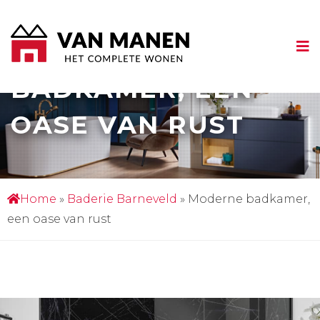
MODERNE
BADKAMER, EEN
OASE VAN RUST
Home
»
Baderie Barneveld
»
Moderne badkamer,
een oase van rust